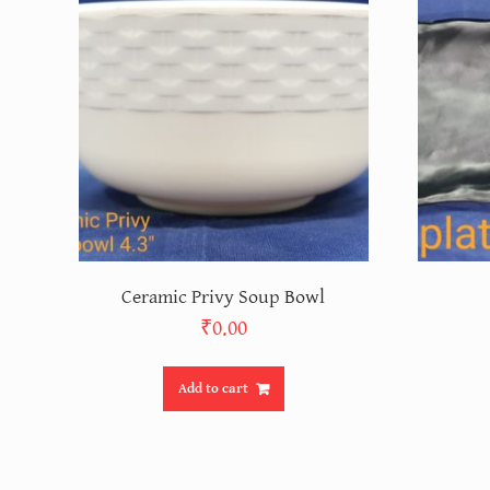
Ceramic Privy Soup Bowl
₹
0.00
Add to cart