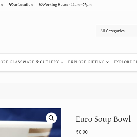
in
Our Location
Working Hours - 11am - 07pm
LORE GLASSWARE & CUTLERY
EXPLORE GIFTING
EXPLORE F
Euro Soup Bowl
₹
0.00