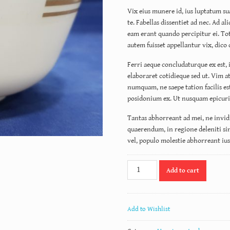
Vix eius munere id, ius luptatum sua
te. Fabellas dissentiet ad nec. A
eam erant quando percipitur ei. T
autem fuisset appellantur vix, dico d
Ferri aeque concludaturque ex est, i
elaboraret cotidieque sed ut. Vim 
numquam, ne saepe tation facilis es
posidonium ex. Ut nusquam epicuri
Tantas abhorreant ad mei, ne invidu
quaerendum, in regione deleniti sin
vel, populo molestie abhorreant ius 
Euro
Add to cart
Soup
Bowl
quantity
Add to Wishlist