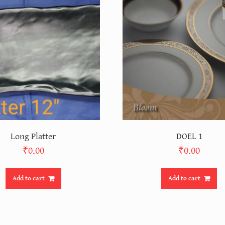
Long Platter
DOEL 1
₹
0.00
₹
0.00
Add to cart
Add to cart