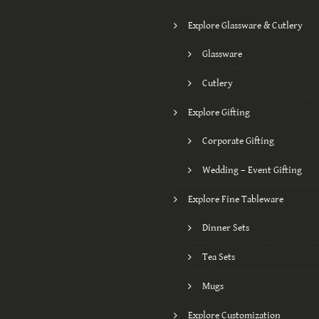
Explore Glassware & Cutlery
Glassware
Cutlery
Explore Gifting
Corporate Gifting
Wedding – Event Gifting
Explore Fine Tableware
Dinner Sets
Tea Sets
Mugs
Explore Customization