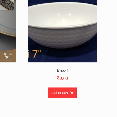
Khadi
₹
0.00
Add to cart