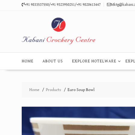
Skip
+91 9833537550/+91 9323950251/+91 9820613447
Mktg@kabani.
to
content
HOME
ABOUT US
EXPLORE HOTELWARE
EXP
Home
Products
Euro Soup Bowl