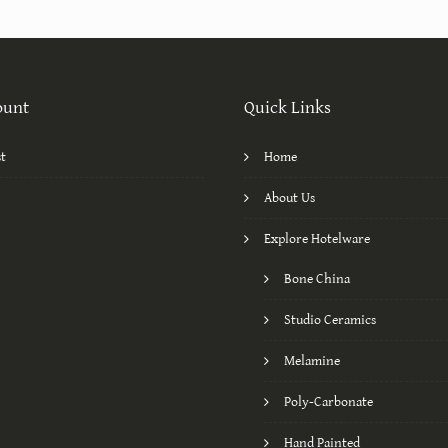
ount
Quick Links
st
Home
About Us
Explore Hotelware
Bone China
Studio Ceramics
Melamine
Poly-Carbonate
Hand Painted