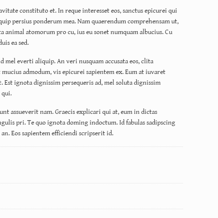
vitate constituto et. In reque interesset eos, sanctus epicurei qui
d aliquip persius ponderum mea. Nam quaerendum comprehensam ut,
ota animal atomorum pro cu, ius eu sonet numquam albucius. Cu
uis ea sed.
d mel everti aliquip. An veri nusquam accusata eos, clita
at mucius admodum, vis epicurei sapientem ex. Eum at iuvaret
t. Est ignota dignissim persequeris ad, mel soluta dignissim
 qui.
nt assueverit nam. Graecis explicari qui at, eum in dictas
gulis pri. Te quo ignota doming indoctum. Id fabulas sadipscing
an. Eos sapientem efficiendi scripserit id.