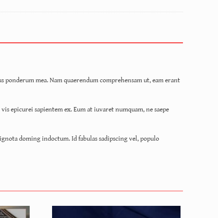
ip persius ponderum mea. Nam quaerendum comprehensam ut, eam erant
m, vis epicurei sapientem ex. Eum at iuvaret numquam, ne saepe
 ignota doming indoctum. Id fabulas sadipscing vel, populo