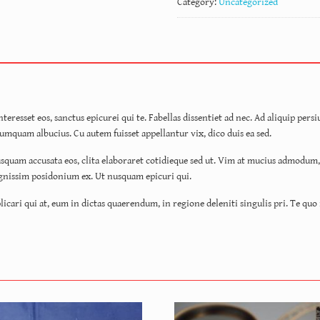
Category:
Uncategorized
 interesset eos, sanctus epicurei qui te. Fabellas dissentiet ad nec. Ad aliqu
mquam albucius. Cu autem fuisset appellantur vix, dico duis ea sed.
nusquam accusata eos, clita elaboraret cotidieque sed ut. Vim at mucius admodu
 dignissim posidonium ex. Ut nusquam epicuri qui.
icari qui at, eum in dictas quaerendum, in regione deleniti singulis pri. Te quo