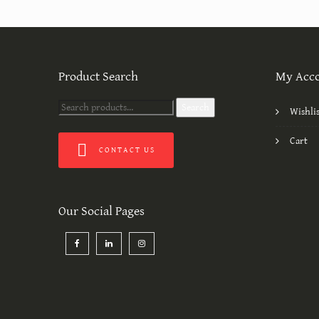
Product Search
My Acc
Search
Search
Wishli
for:
Cart
CONTACT US
Our Social Pages